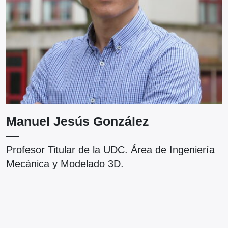
Manuel Jesús González
—
Profesor Titular de la UDC. Área de Ingeniería
P
n
Mecánica y Modelado 3D.
S
s
n